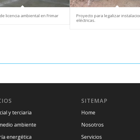
de licencia ambiental en Frimar
Proyecto para legalizar instalaci
eléctricas.
CIOS
SITEMAP
ial y terciaria
Home
medio ambiente
Nosotros
ría energética
Servicios