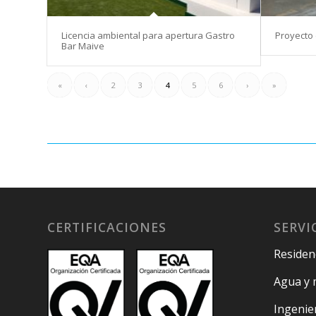
Licencia ambiental para apertura Gastro
Proyecto 
Bar Maive
«
‹
2
3
4
5
6
›
»
CERTIFICACIONES
SERVI
Residenc
Agua y 
Ingenie