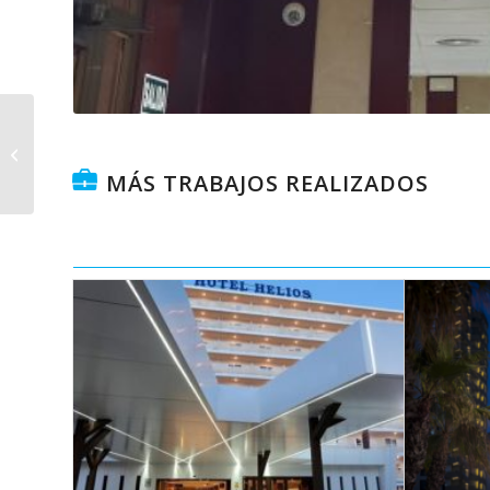
Mejoras en instalación
de energía solar
térmica Palau Sant
MÁS TRABAJOS REALIZADOS
Pere