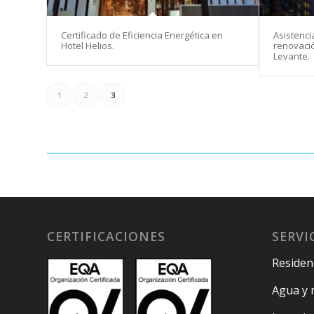
Certificado de Eficiencia Energética en
Asistencia
Hotel Helios.
renovació
Levante.
1
2
3
CERTIFICACIONES
SERVI
Residenc
Agua y 