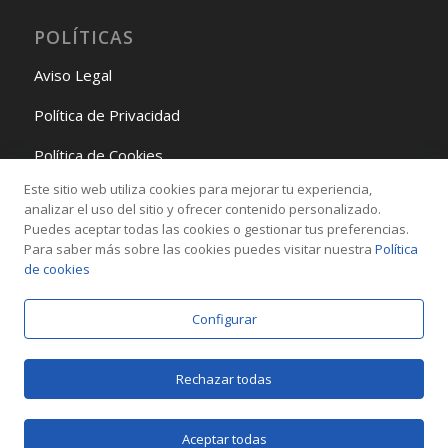
POLÍTICAS
Aviso Legal
Política de Privacidad
Política de Cookies
Este sitio web utiliza cookies para mejorar tu experiencia,
Política de Gestión
analizar el uso del sitio y ofrecer contenido personalizado.
Puedes aceptar todas las cookies o gestionar tus preferencias.
Para saber más sobre las cookies puedes visitar nuestra
Política
REDES SOCIALES
de cookies
Configurar
Rechazar todas
© Copyright -
Adendes Consulting SL
Aceptar todas