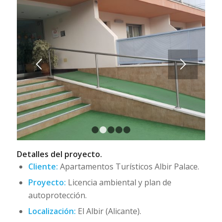
1
2
3
4
5
Detalles del proyecto.
Cliente:
Apartamentos Turísticos Albir Palace.
Proyecto:
Licencia ambiental y plan de
autoprotección.
Localización:
El Albir (Alicante).