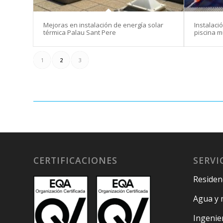
Mejoras en instalación de energía solar
Instalaci
térmica Palau Sant Pere
piscina m
1
2
3
CERTIFICACIONES
SERVI
Residenc
Agua y 
Ingenie