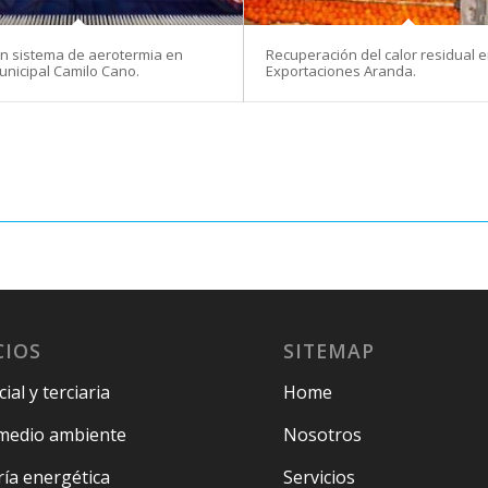
ón sistema de aerotermia en
Recuperación del calor residual 
unicipal Camilo Cano.
Exportaciones Aranda.
CIOS
SITEMAP
ial y terciaria
Home
medio ambiente
Nosotros
ría energética
Servicios