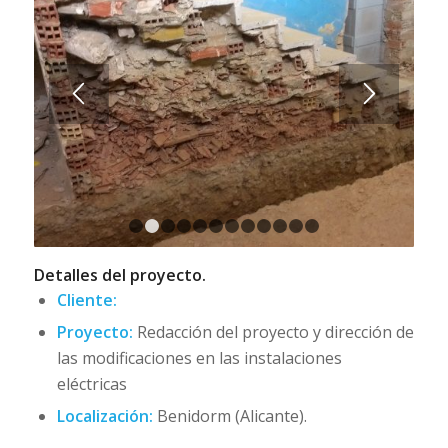
1
2
3
4
5
6
7
8
9
10
11
12
Detalles del proyecto.
Cliente:
Proyecto:
Redacción del proyecto y dirección de
las modificaciones en las instalaciones
eléctricas
Localización:
Benidorm (Alicante).