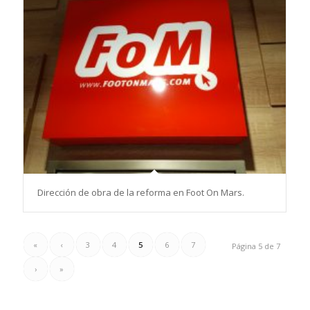
Dirección de obra de la reforma en Foot On Mars.
«
‹
3
4
5
6
7
Página 5 de 7
›
»