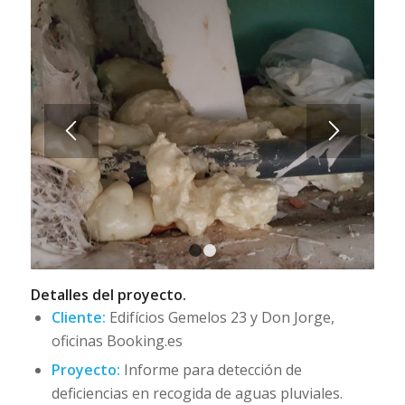
1
2
Detalles del proyecto.
Cliente:
Edifícios Gemelos 23 y Don Jorge,
oficinas Booking.es
Proyecto:
Informe para detección de
deficiencias en recogida de aguas pluviales.