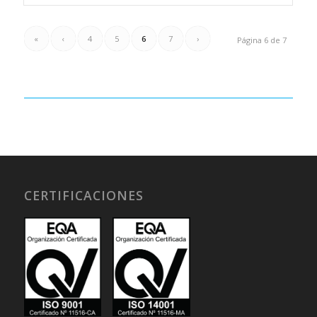
«
‹
4
5
6
7
›
Página 6 de 7
CERTIFICACIONES