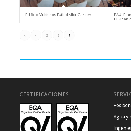
Edificio Multiusos Fútbol Albir Garden
PAU (Plan
PE (Plan 
«
‹
5
6
7
CERTIFICACIONES
SERVI
Residenc
Agua y 
Ingenie