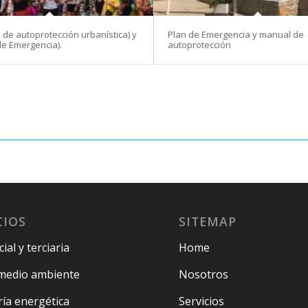
 de autoprotección urbanística) y
Plan de Emergencia y manual de
de Emergencia).
autoprotección
CIOS
SITEMAP
ial y terciaria
Home
medio ambiente
Nosotros
ría energética
Servicios