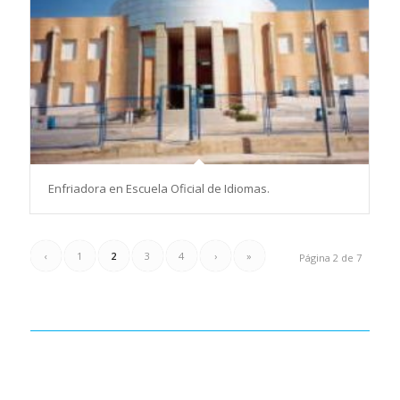
Enfriadora en Escuela Oficial de Idiomas.
‹
1
2
3
4
›
»
Página 2 de 7