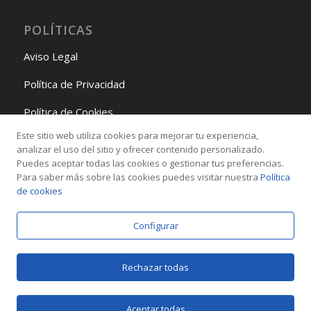
POLÍTICAS
Aviso Legal
Política de Privacidad
Política de Cookies
Este sitio web utiliza cookies para mejorar tu experiencia,
Política de Gestión
analizar el uso del sitio y ofrecer contenido personalizado.
Puedes aceptar todas las cookies o gestionar tus preferencias.
Para saber más sobre las cookies puedes visitar nuestra
Política
REDES SOCIALES
de cookies
Configurar
Rechazar todas
© Copyright -
Adendes Consulting SL
Aceptar todas