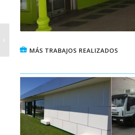
Proyecto y dirección
de obra en campo de
futbol del R.C.D.
MÁS TRABAJOS REALIZADOS
espanyol.