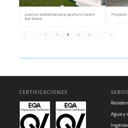
Licencia ambiental para apertura Gastro
Proyecto 
Bar Maive
«
‹
2
3
4
5
6
›
»
CERTIFICACIONES
SERVI
Residenc
Agua y 
Ingenie