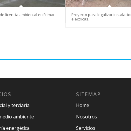
de licencia ambiental en Frimar
Proyecto para legalizar instalaci
eléctricas.
CIOS
SITEMAP
ial y terciaria
Home
medio ambiente
Nosotros
ría energética
Servicios