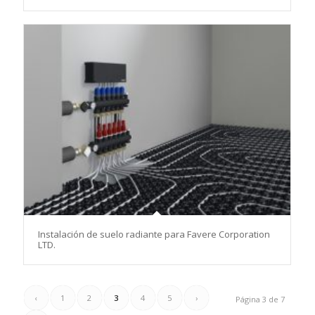
Instalación de suelo radiante para Favere Corporation
LTD.
‹
1
2
3
4
5
›
Página 3 de 7