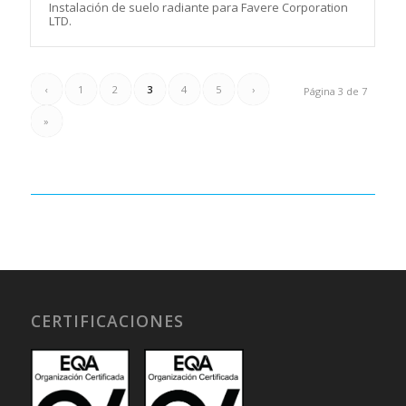
Instalación de suelo radiante para Favere Corporation
LTD.
‹
1
2
3
4
5
›
Página 3 de 7
»
CERTIFICACIONES