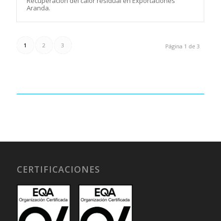
Recuperación del calor residual en Exportaciones
Aranda.
1
2
3
Página 1 de 3
CERTIFICACIONES