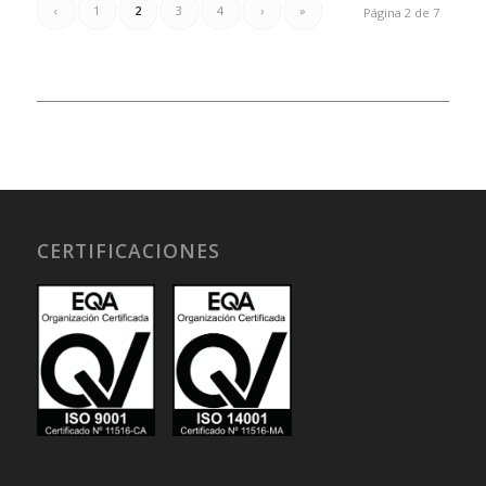
‹
1
2
3
4
›
»
Página 2 de 7
CERTIFICACIONES