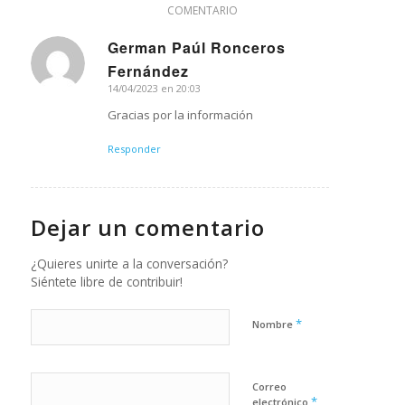
COMENTARIO
German Paúl Ronceros
Dice:
Fernández
14/04/2023 en 20:03
Gracias por la información
Responder
Dejar un comentario
¿Quieres unirte a la conversación?
Siéntete libre de contribuir!
*
Nombre
Correo
*
electrónico