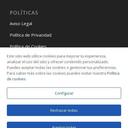
POLÍTICAS
Aviso Legal
Política de Privacidad
Política de Cookies
Este sitio web utiliza cookies para mejorar tu experiencia,
Política de Gestión
analizar el uso del sitio y ofrecer contenido personalizado.
Puedes aceptar todas las cookies o gestionar tus preferencias.
Para saber más sobre las cookies puedes visitar nuestra
Política
REDES SOCIALES
de cookies
Configurar
Rechazar todas
© Copyright -
Adendes Consulting SL
Aceptar todas