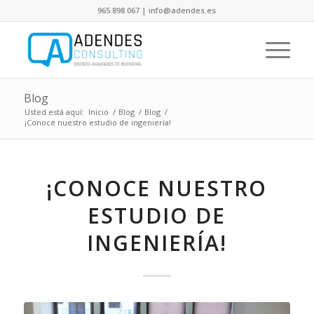
965 898 067 | info@adendes.es
Blog
Usted está aquí:
Inicio
/
Blog
/
Blog
/
¡Conoce nuestro estudio de ingeniería!
¡CONOCE NUESTRO
ESTUDIO DE
INGENIERÍA!